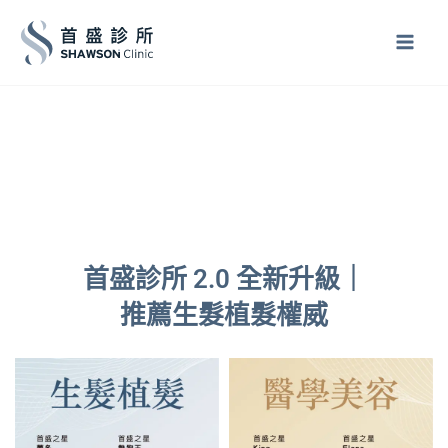
跳
至
主
要
內
容
首盛診所 2.0 全新升級｜
推薦生髮植髮權威