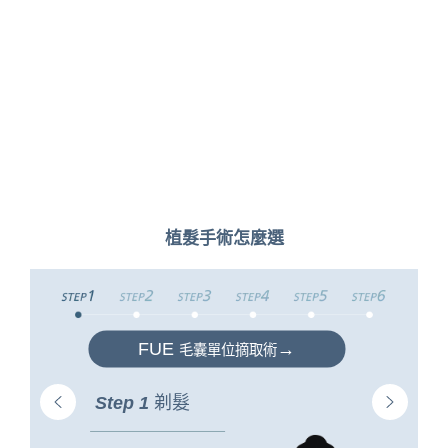
植髮手術怎麼選
FUE
→
毛囊單位摘取術
Step 1
剃髮