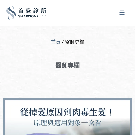
跳
至
主
要
內
首頁
/ 醫師專欄
容
醫師專欄