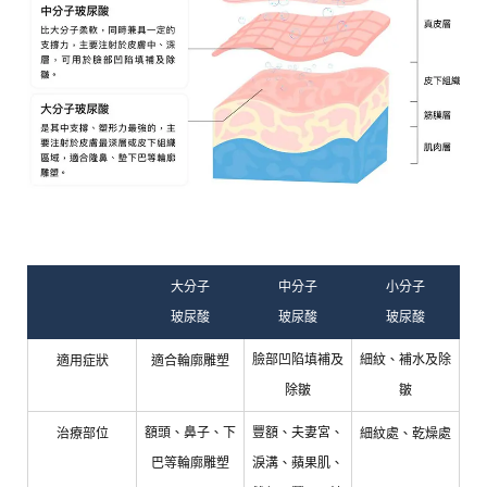
大分子
中分子
小分子
玻尿酸
玻尿酸
玻尿酸
臉部凹陷填補及
細紋、補水及除
適用症狀
適合輪廓雕塑
除皺
皺
額頭、鼻子、下
豐額、夫妻宮、
治療部位
細紋處、乾燥處
巴等輪廓雕塑
淚溝、蘋果肌、