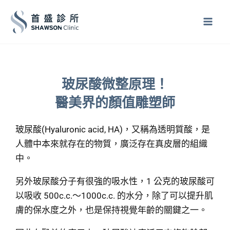
跳
至
主
要
內
容
玻尿酸微整原理！
醫美界的顏值雕塑師
玻尿酸(Hyaluronic acid, HA)，又稱為透明質酸，是
人體中本來就存在的物質，廣泛存在
真皮層的組織
中
。
另外玻尿酸分子有很強的吸水性，1 公克的玻尿酸可
以吸收 500c.c.～1000c.c. 的水分，除了可以提升肌
膚的保水度之外，也是保持視覺年齡的關鍵之一。