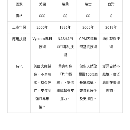
國家
美國
瑞典
瑞士
台灣
價格
$$$
$$
$$
$
上市年份
2000年
1996年
2005年
2019年
Vycross專利
NASHA™I
CPM内聚稠
絲化製程技
應用技術
技術
OBT專利技
密基質技術
術
術
美國大廠製
量身打造
保留天然玻
澎潤自然不
特色
造，不易吸
「均勻微
尿酸100%原
結塊，廣泛
水、持久性
粒」，提供
長鏈結構，
應用在臉部
佳，支撐度
組織超強支
兼具延展性
修飾。
強且易形
撐力。
及支撐性。
塑。