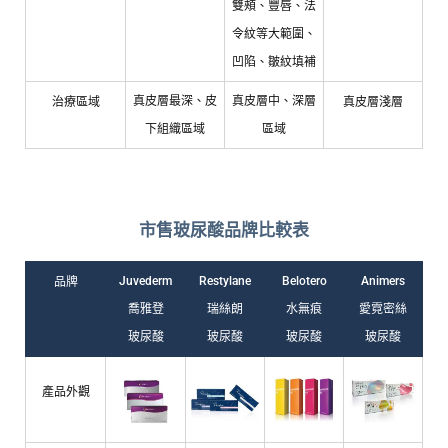
雙頰、豐唇、法
令紋等大範圍、
凹陷、皺紋填補
真皮層最深、皮
真皮層中、深層
治療區域
真皮層淺層
下組織區域
區域
市售玻尿酸品牌比較表
Juvederm
Restylane
Belotero
Animers
品牌
喬雅登
瑞絲朗
水無痕
愛霓密絲
玻尿酸
玻尿酸
玻尿酸
玻尿酸
產品外觀