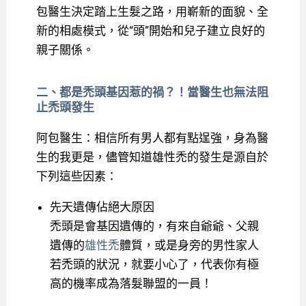
包醫生決定踏上生髮之路，用嶄新的面貌、全
新的相處模式，從“頭”開始和兒子建立良好的
親子關係。
二、都是禿頭基因惹的禍？！當醫生也無法阻
止禿頭發生
阿包醫生：相信所有男人都有點逞強，身為醫
生的我更是，儘管知道雄性禿的發生是源自於
下列這些因素：
先天遺傳佔絕大原因
禿頭是會基因遺傳的，有來自爺爺、父親
遺傳的
雄性禿
體質，或是身旁的男性家人
若禿頭的狀況，就要小心了，代表你有極
高的機率成為落髮聯盟的一員！