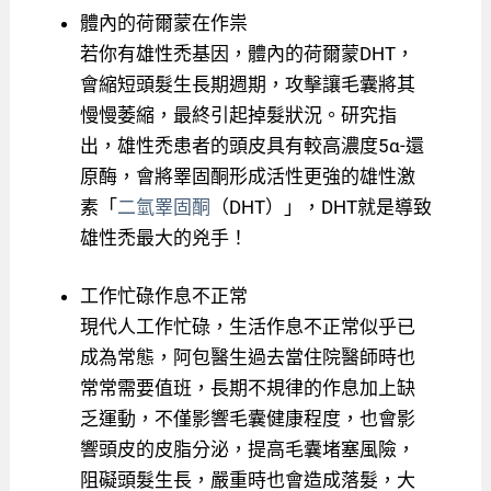
體內的荷爾蒙在作祟
若你有雄性禿基因，體內的荷爾蒙DHT，
會縮短頭髮生長期週期，攻擊讓毛囊將其
慢慢萎縮，最終引起掉髮狀況。研究指
出，雄性禿患者的頭皮具有較高濃度5α-還
原酶，會將睪固酮形成活性更強的雄性激
素「
二氫睪固酮
（DHT）」，DHT就是導致
雄性禿最大的兇手！
工作忙碌作息不正常
現代人工作忙碌，生活作息不正常似乎已
成為常態，阿包醫生過去當住院醫師時也
常常需要值班，長期不規律的作息加上缺
乏運動，不僅影響毛囊健康程度，也會影
響頭皮的皮脂分泌，提高毛囊堵塞風險，
阻礙頭髮生長，嚴重時也會造成落髮，大