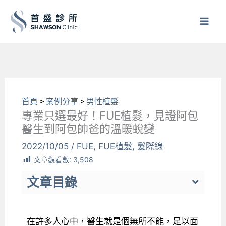
跳
至
主
要
內
容
首頁
>
案例分享
>
男性植髮
專業只選最好！FUE植髮，見證阿包
醫生到阿包帥爸的溫暖蛻變
2022/10/05
/
FUE
,
FUE植髮
,
髮際線
文章觀看數:
3,508
文章目錄
在許多人心中，醫生就是個無所不能，足以面