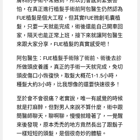
膚科的手術不常遇到，所以仍會感到緊張害
怕，在真正進行植髮手術前阿包醫生仍然認為
FUE植髮是個大工程，但其實FUE微創毛囊植
髮，只要一天就能完成，術後還能自己開車回
家，
隔天也能正常上班，接下來就讓阿包醫生
來跟大家分享，FUE植髮的真實感受吧！
阿包醫生：FUE植髮手術除了術前、術後去診
所做頭皮養護，真正的手術一天就完成，免切
頭皮傷口小恢復快，取髮大概花1-1.5小時，
種髮大約3小時，比我想像的還要快速很多！
至於會不會很痛？老實說，唯一有感覺的時候
就是打麻醉，但對男人來說不算什麼，術中跟
簡醫師聊天，聊啊聊，慢慢就睡著了，一覺醒
來後發現，原本禿禿的地方竟然長出了跟鬍子
一樣短短的頭髮，是個很奇妙的體驗。