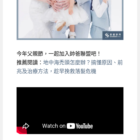
今年父親節，一起加入帥爸聯盟吧！
推薦閱讀：
地中海禿頭怎麼辦？搞懂原因、前
兆及治療方法，趁早挽救落髮危機