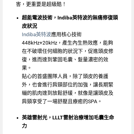
害，更重要是超級酷！
超能電波技術，Indiba英特波的無痛修復頭
皮狀況
Indiba英特波
應用核心技術
448kHz+20kHz，產生內生熱效應，能夠
在不破壞任何細胞的狀況下，促進頭皮修
復，進而達到鞏固毛囊、髮量濃密的效
果。
貼心的首盛團隊人員，除了頭皮的養護
外，也會進行肩頸部位的加強，讓長期緊
繃的肌肉達到放鬆舒緩，就像是讓頭皮及
肩頸享受了一場舒壓且療癒的SPA。
英雄雷射光，LLLT雷射治療增加毛囊生命
力