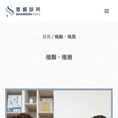
跳
至
主
要
內
首頁
/ 植鬍、植眉
容
植鬍、植眉