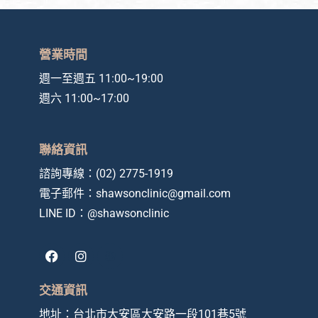
營業時間
週一至週五 11:00~19:00
週六 11:00~17:00
聯絡資訊
諮詢專線：
(02) 2775-1919
電子郵件：
shawsonclinic@gmail.com
LINE ID：
@shawsonclinic
F
I
a
n
c
s
e
t
交通資訊
b
a
o
g
地址：
台北市大安區大安路一段101巷5號