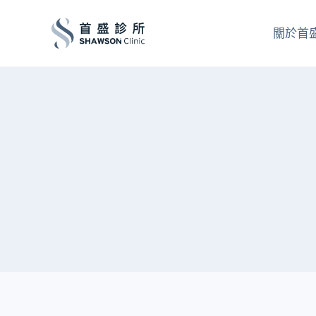
跳
至
關於首
主
要
內
容