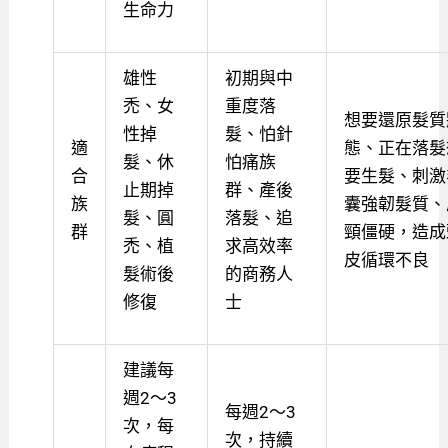
生命力
雄性
初期與中
禿、女
重度落
想要還原髮質
性掉
髮、怕針
適
態、正在落髮
髮、休
怕痛族
合
要生髮、刺激
止期掉
群、產後
族
囊強韌髮質、
髮、圓
落髮、追
群
頸僵硬，造成
禿、植
求高效率
皮循環不良
髮術後
的商務人
修復
士
建議每
週2～3
每週2～3
次，每
次，持續