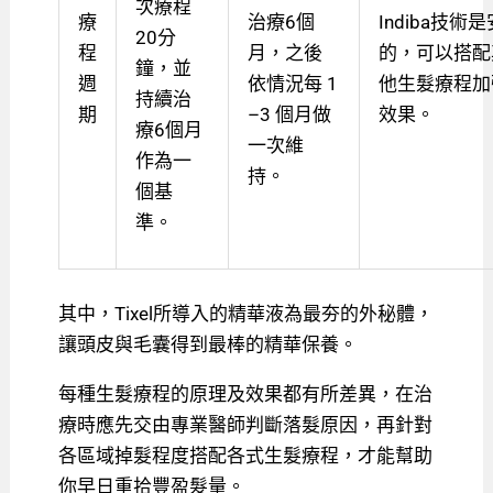
次療程
療
治療6個
Indiba技術
20分
程
月，之後
的，可以搭配
鐘，並
週
依情況每 1
他生髮療程加
持續治
期
–3 個月做
效果。
療6個月
一次維
作為一
持。
個基
準。
其中，Tixel所導入的精華液為最夯的外秘體，
讓頭皮與毛囊得到最棒的精華保養。
每種生髮療程的原理及效果都有所差異，在治
療時應先交由專業醫師判斷落髮原因，再針對
各區域掉髮程度搭配各式生髮療程，才能幫助
你早日重拾豐盈髮量。