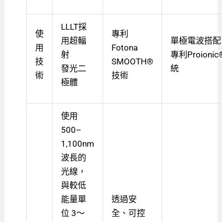
LLLT採
使
專利
用超輻
單極電波搭配
用
Fotona
射
專利Proioni
技
SMOOTH®
發光二
統
術
技術
極體
使用
500–
1,100nm
波長的
光線，
與較低
能量單
透過安
位 3～
全、可控