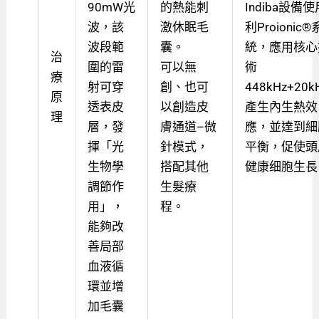
90mW光
的熱能刺
Indiba設備
波，該
激休眠毛
利Proionic®
波段範
囊。
統，應用核心
治
圍的雷
可以無
術
療
射可穿
創、也可
448kHz+20
原
透表皮
以創造皮
產生內生熱效
理
層，發
膚通道–微
應，並達到細
揮「光
針模式，
平衡，促使頭
生物學
搭配其他
健康细胞生長
調節作
生髮療
用」，
程。
能夠改
善局部
血液循
環並增
加毛囊