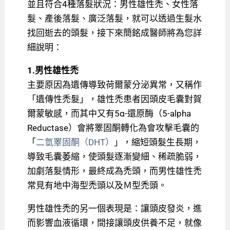
並且符合4種落髮狀況：男性雄性禿、女性落
髮、產後落髮、廣泛落髮，就可以透過生髮水
找回逝去的頭髮，接下來簡銘成醫師將為您詳
細說明：
1.男性雄性禿
主要原因為遺傳導致荷爾蒙分泌異常，又稱作
「遺傳性禿髮」，雄性禿患者因頭皮毛囊對賀
爾蒙敏感，而其中又有5α-還原酶（5-alpha
Reductase）會將睪固酮轉化為會攻擊毛囊的
「
二氫睪固酮（DHT）
」，縮短頭髮生長期，
導致毛囊萎縮，使頭髮逐漸變細、稀疏脆弱，
加劇落髮情形，最終成為禿頭，而男性雄性禿
常見有地中海型禿頭以及Ｍ型禿頭。
男性雄性禿的另一個表現是：讓頭皮發炎，進
而影響血液循環，間接讓頭皮供養不足，就像