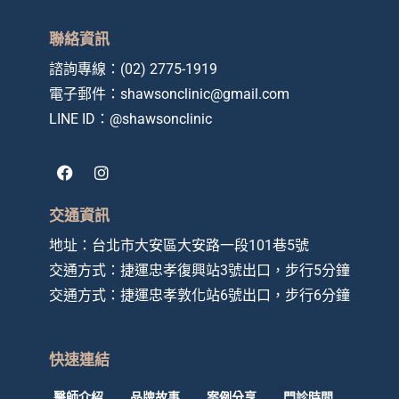
聯絡資訊
諮詢專線：
(02) 2775-1919
電子郵件：
shawsonclinic@gmail.com
LINE ID：
@shawsonclinic
F
I
a
n
c
s
e
t
交通資訊
b
a
o
g
地址：
台北市大安區大安路一段101巷5號
o
r
交通方式：捷運忠孝復興站3號出口，步行5分鐘
k
a
m
交通方式：
捷運忠孝敦化站6號出口，步行6分鐘
快速連結
醫師介紹
品牌故事
案例分享
門診時間