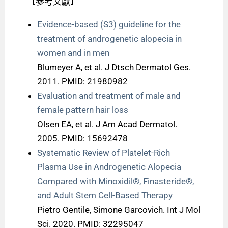
【參考文獻】
Evidence-based (S3) guideline for the
treatment of androgenetic alopecia in
women and in men
Blumeyer A, et al. J Dtsch Dermatol Ges.
2011. PMID: 21980982
Evaluation and treat
ment of male and
fem
al
e pattern h
air loss
Olsen EA, et al. J Am Acad Dermatol.
2005. PMID: 15692478
Systematic Review of Platelet-Rich
Plasma Use in Androgenetic Alopecia
Compared with Minoxidil®, Finasteride®,
and Adult Stem Cell-Based Therapy
Pietro Gentile, Simone Garcovich. Int J Mol
Sci. 2020. PMID: 32295047