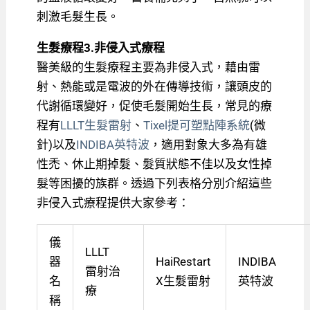
刺激毛髮生長。
生髮療程3.非侵入式療程
醫美級的生髮療程主要為非侵入式，藉由雷
射、熱能或是電波的外在傳導技術，讓頭皮的
代謝循環變好，促使毛髮開始生長，常見的療
程有
LLLT生髮雷射
、
Tixel提可塑點陣系統
(微
針)以及
INDIBA英特波
，適用對象大多為有雄
性禿、休止期掉髮、髮質狀態不佳以及女性掉
髮等困擾的族群。透過下列表格分別介紹這些
非侵入式療程提供大家參考：
儀
LLLT
器
HaiRestart
INDIBA
雷射治
名
X生髮雷射
英特波
療
稱