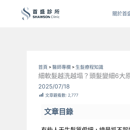
跳
至
關於首
主
要
內
容
首頁
>
醫師專欄
>
生髮療程知識
細軟髮越洗越塌？頭髮變細6大
2025/07/18
文章觀看數:
2,777
文章目錄