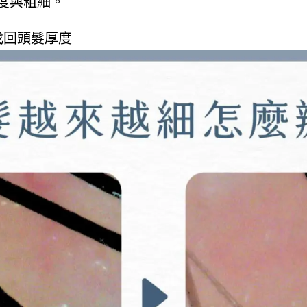
度與粗細。
找回頭髮厚度