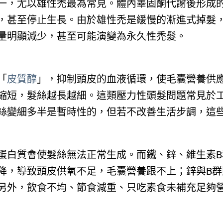
一，尤以雄性禿最為常見。體內睪固酮代謝後形成的
，甚至停止生長。由於雄性禿是緩慢的漸進式掉髮
量明顯減少，甚至可能演變為永久性禿髮。​
「
皮質醇
」，抑制頭皮的血液循環，使毛囊營養供
縮短，髮絲越長越細。這類壓力性頭髮問題常見於
絲變細多半是暫時性的，但若不改善生活步調，這
蛋白質會使髮絲無法正常生成。而鐵、鋅、維生素
降，導致頭皮供氧不足，毛囊營養跟不上；鋅與B
另外，飲食不均、節食減重、只吃素食未補充足夠