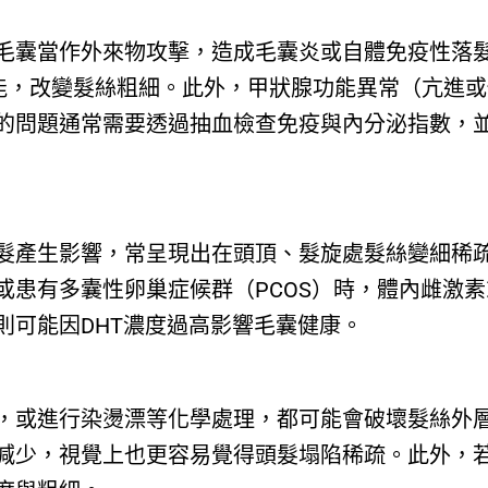
毛囊當作外來物攻擊，造成毛囊炎或自體免疫性落
能，改變髮絲粗細。此外，甲狀腺功能異常（亢進
的問題通常需要透過抽血檢查免疫與內分泌指數，
髮產生影響，常呈現出在頭頂、髮旋處髮絲變細稀
或患有多囊性卵巢症候群（PCOS）時，體內雌激
則可能因DHT濃度過高影響毛囊健康。
，或進行染燙漂等化學處理，都可能會破壞髮絲外
減少，視覺上也更容易覺得頭髮塌陷稀疏。此外，