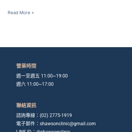
體
Read More »
毛
流
感，
血
淚
史
大
營業時間
公
週一至週五 11:00~19:00
開！
週六 11:00~17:00
聯絡資訊
諮詢專線：
(02) 2775-1919
電子郵件：
shawsonclinic@gmail.com
LINE ID：
@shawsonclinic