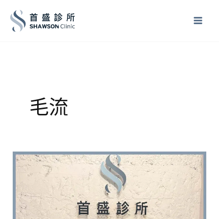
跳
至
主
要
內
容
毛流
紋
髮
價
格
怎