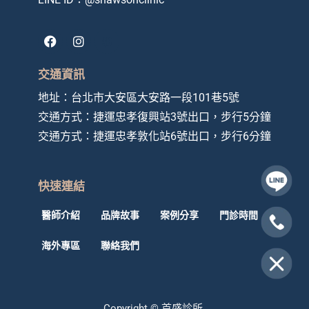
F
I
a
n
c
s
e
t
交通資訊
b
a
o
g
地址：
台北市大安區大安路一段101巷5號
o
r
交通方式：捷運忠孝復興站3號出口，步行5分鐘
k
a
m
交通方式：
捷運忠孝敦化站6號出口，步行6分鐘
快速連結
醫師介紹
品牌故事
案例分享
門診時間
海外專區
聯絡我們
Copyright © 首盛診所