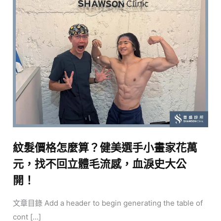
麼
算？
健
美
選
手
小
畫
家
花
萬
紋髮價格怎麼算？健美選手小畫家花萬
元，
元，找不回立體毛流感，血淚史大公
找
開！
不
回
文章目錄 Add a header to begin generating the table of
立
cont […]