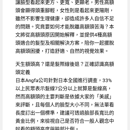
讓臉型看起來更方、更寬、更顯老，男性高額
頭會顯得頭重腳輕，女性則是看起來更陽剛，
雖然不影響生理健康，卻造成許多人自信不足
的問題。究竟要如何才能脫離高額頭苦海？本
文將從高額頭原因開始解釋，並提供4種高額
頭適合的髮型及相關解決方案，陪你一起擺脫
高額頭困擾，打造舒適、自然的視覺效果。
天生額頭高？還是髮際線後退？正確認識高額
頭定義
日本Angfa公司針對日本全國進行調查，33%
以上民眾表示髮線7公分以上就算是髮線高，
然而高額頭的主要判斷是依據大家的「美感」
來評斷，且每個人的臉型大小不同，無法單看
長度訂出一個標準，建議可透過臉部長寬比的
黃金比例，來檢視自己是否符合一般人觀念中
好看的額頭高度與臉部比例。