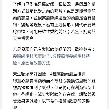
了解自己到底是屬於哪一種情況，最簡單的辨
別方式就是比對之前的照片，或是定期量測額
頭的高度，並觀察髮際線邊緣的頭髮是否有變
細、變短等現象。若有上述情形，則代表髮際
線倒退，可能是雄性禿的前兆；若無，則屬於
天生額頭高。
若是發現自己有髮際線倒退問題，歡迎參考：
髮際線後移怎麼辦？5分鐘搞懂髮線後移特
徵、原因及改善方法
天生額頭高好困擾！4種高額頭髮型推薦
總擔心顯露高額頭而不敢隨心變換造型嗎？雖
然高額頭限制了髮型，但是仍可在瀏海造型上
做一些變化，減少髮際線的存在感，讓整體視
覺效果更減齡，以下為你推薦4款高額頭髮
型：