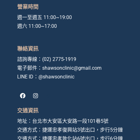
營業時間
週一至週五 11:00~19:00
週六 11:00~17:00
聯絡資訊
諮詢專線：
(02) 2775-1919
電子郵件：
shawsonclinic@gmail.com
LINE ID：
@shawsonclinic
F
I
a
n
c
s
e
t
交通資訊
b
a
o
g
地址：
台北市大安區大安路一段101巷5號
o
r
交通方式：捷運忠孝復興站3號出口，步行5分鐘
k
a
m
交通方式：
捷運忠孝敦化站6號出口，步行6分鐘