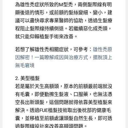
為雄性禿症狀所致的M型禿，兩側髮際線有明
顯後退的情形，或前額的髮絲變細、變小，建
議可以盡快尋求專業醫師的協助，透過生髮療
程阻止髮際線持續倒退。若繼續惡化成禿頭，
就只能仰賴植髮手術來改善。
若想了解雄性禿相關症狀，可參考：
雄性禿原
因解密！一篇瞭解成因與治療方式，擺脫頂上
無毛窘境
2. 美型植髮
若是屬於天生高額頭，原本的前額最前端就沒
有毛囊，即便勤擦生髮液、口服藥，也無法憑
空長出新頭髮，這個問題就得依靠美型植髮來
解決。透過FUE植髮技術取出後枕部的健康毛
囊，並移植至前額處讓頭髮自然生長，即可透
過髮際線設計來改善高額頭問題。