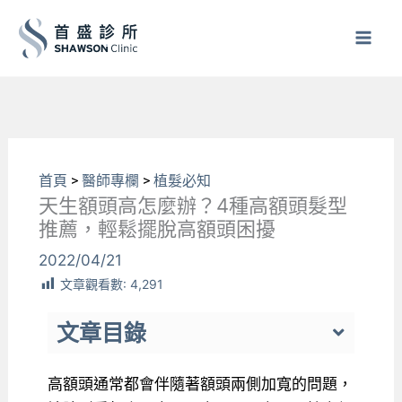
跳
至
主
要
內
容
首頁
>
醫師專欄
>
植髮必知
天生額頭高怎麼辦？4種高額頭髮型
推薦，輕鬆擺脫高額頭困擾
2022/04/21
文章觀看數:
4,291
文章目錄
高額頭通常都會伴隨著額頭兩側加寬的問題，