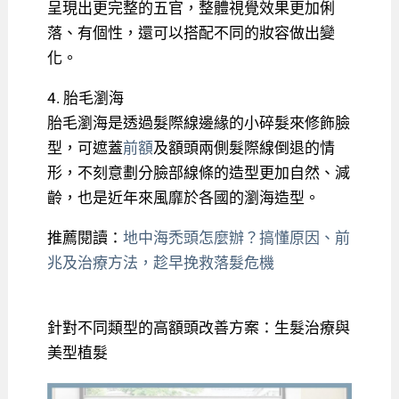
呈現出更完整的五官，整體視覺效果更加俐
落、有個性，還可以搭配不同的妝容做出變
化。
4. 胎毛瀏海
胎毛瀏海是透過髮際線邊緣的小碎髮來修飾臉
型，可遮蓋
前額
及額頭兩側髮際線倒退的情
形，不刻意劃分臉部線條的造型更加自然、減
齡，也是近年來風靡於各國的瀏海造型。
推薦閱讀：
地中海禿頭怎麼辦？搞懂原因、前
兆及治療方法，趁早挽救落髮危機
針對不同類型的高額頭改善方案：生髮治療與
美型植髮