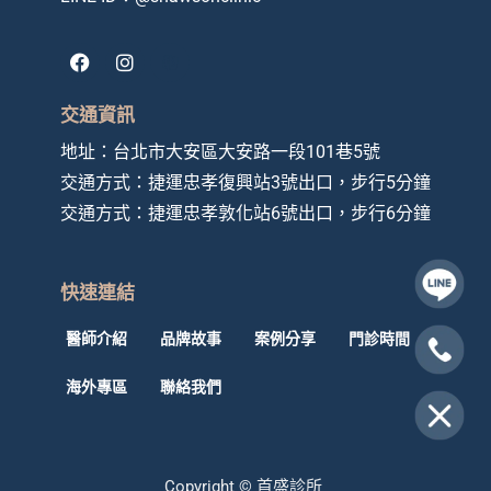
F
I
a
n
c
s
e
t
交通資訊
b
a
o
g
地址：
台北市大安區大安路一段101巷5號
o
r
交通方式：捷運忠孝復興站3號出口，步行5分鐘
k
a
m
交通方式：
捷運忠孝敦化站6號出口，步行6分鐘
快速連結
醫師介紹
品牌故事
案例分享
門診時間
海外專區
聯絡我們
Copyright © 首盛診所