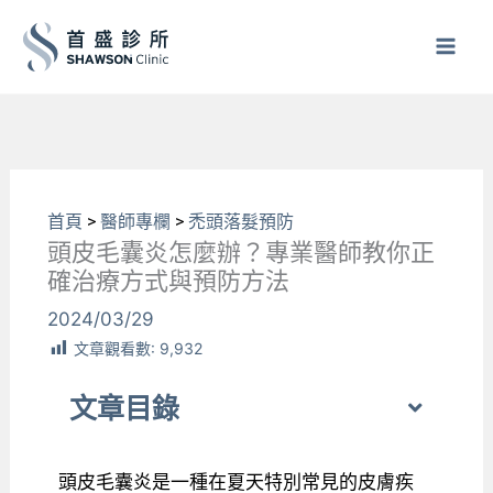
跳
至
主
要
內
容
首頁
>
醫師專欄
>
禿頭落髮預防
頭皮毛囊炎怎麼辦？專業醫師教你正
確治療方式與預防方法
2024/03/29
文章觀看數:
9,932
文章目錄
頭皮毛囊炎是一種在夏天特別常見的皮膚疾