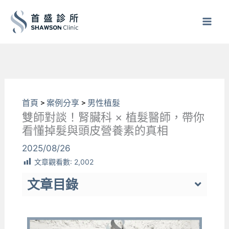
跳
至
主
要
內
容
首頁
>
案例分享
>
男性植髮
雙師對談！腎臟科 × 植髮醫師，帶你
看懂掉髮與頭皮營養素的真相
2025/08/26
文章觀看數:
2,002
文章目錄