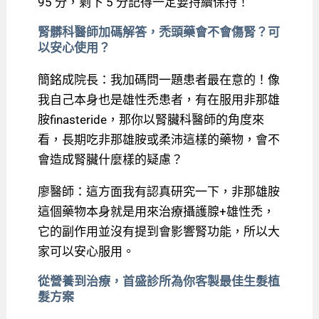
95 分，剩下 5 分記得一定要持續保持！
腎髒科醫師加碼解答，禿頭藥會不會傷腎？可
以安心使用？
簡銘成院長：我加碼問一題患者最在意的！像
我自己本身也是雄性禿患者，有在服用非那雄
胺finasteride，那你以腎臟科醫師的角度來
看，長期吃非那雄胺或柔沛這樣的藥物，會不
會造成腎臟什麼樣的疑慮？
廖醫師：這方面我有認真研究一下，非那雄胺
這個藥物本身就是用來治療攝護腺+雄性禿，
它的副作用並沒有提到會影響腎功能，所以大
家可以安心服用。
從營養到治療，首盛診所為你客製最佳生髮植
髮方案