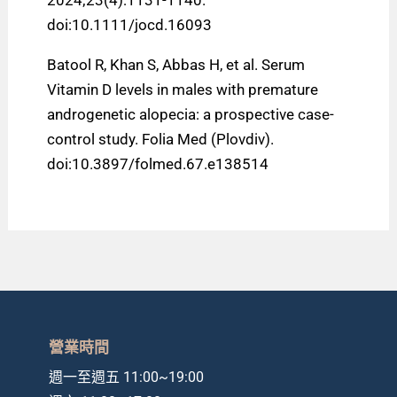
doi:10.1111/jocd.16093
Batool R, Khan S, Abbas H, et al. Serum
Vitamin D levels in males with premature
androgenetic alopecia: a prospective case-
control study. Folia Med (Plovdiv).
doi:10.3897/folmed.67.e138514
營業時間
週一至週五 11:00~19:00