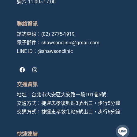
週六 11:00~17:00
聯絡資訊
諮詢專線：
(02) 2775-1919
電子郵件：
shawsonclinic@gmail.com
LINE ID：
@shawsonclinic
F
I
a
n
c
s
e
t
交通資訊
b
a
o
g
地址：
台北市大安區大安路一段101巷5號
o
r
交通方式：捷運忠孝復興站3號出口，步行5分鐘
k
a
m
交通方式：
捷運忠孝敦化站6號出口，步行6分鐘
快速連結