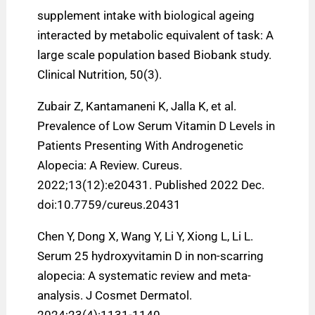
supplement intake with biological ageing
interacted by metabolic equivalent of task: A
large scale population based Biobank study.
Clinical Nutrition, 50(3).
Zubair Z, Kantamaneni K, Jalla K, et al.
Prevalence of Low Serum Vitamin D Levels in
Patients Presenting With Androgenetic
Alopecia: A Review. Cureus.
2022;13(12):e20431. Published 2022 Dec.
doi:10.7759/cureus.20431
Chen Y, Dong X, Wang Y, Li Y, Xiong L, Li L.
Serum 25 hydroxyvitamin D in non-scarring
alopecia: A systematic review and meta-
analysis. J Cosmet Dermatol.
2024;23(4):1131-1140.